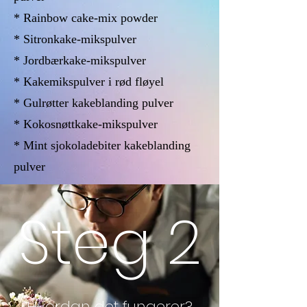
* Rainbow cake-mix powder
* Sitronkake-mikspulver
* Jordbærkake-mikspulver
* Kakemikspulver i rød fløyel
* Gulrøtter kakeblanding pulver
* Kokosnøttkake-mikspulver
* Mint sjokoladebiter kakeblanding
pulver
Steg 2
Hvordan det fungerer?