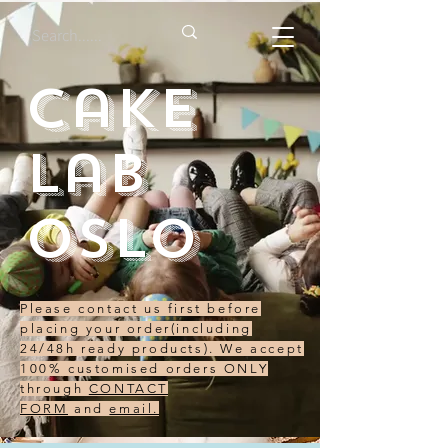
Cake
Lab
Oslo
Please contact us first before
placing your order(including
24/48h ready products). We accept
100% customised orders ONLY
through
CONTACT
FORM
and
email.