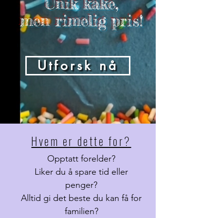
Unik kake,
men rimelig pris!
Utforsk nå
Hvem er dette for?
Opptatt forelder?
Liker du å spare tid eller
penger?
Alltid gi det beste du kan få for
familien?