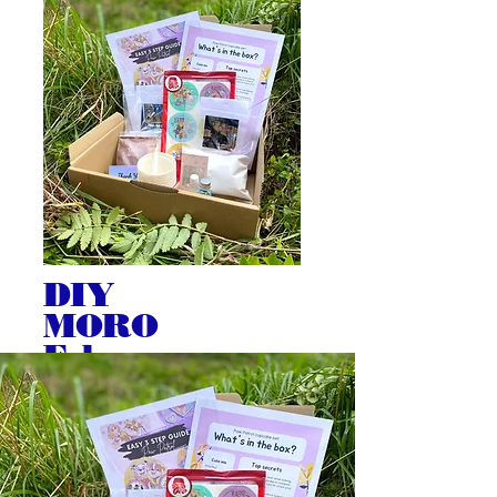
DIY
MORO
Eske