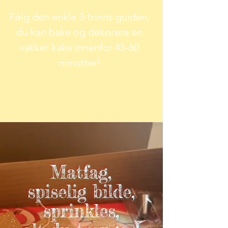
Følg den enkle 3-trinns guiden,
du kan bake og dekorere en
vakker kake innenfor
45-60
minutter!
Matfag,
spiselig bilde,
sprinkles,