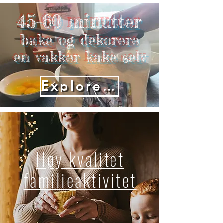
45-60 minutter
bake og dekorere
en vakker kake selv
Explore now
Høy kvalitet
familieaktivitet