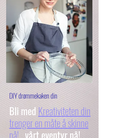
DIY drømmekaken din
Bli med
Kreativiteten din
trenger en måte å skinne
på!
vårt eventyr nå!