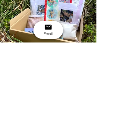
Email
799kr
Pakkepris til
slutten av juli