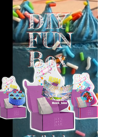
DIY
FUN
Box