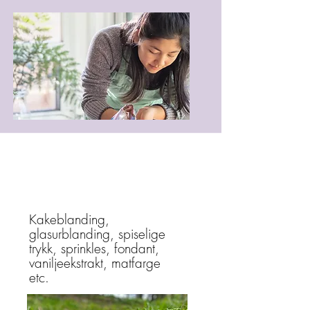
Hva er inne DIY-
Boksen?
Kakeblanding,
glasurblanding, spiselige
trykk, sprinkles, fondant,
vaniljeekstrakt, matfarge
etc.